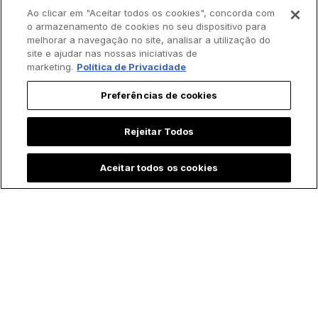
Ao clicar em "Aceitar todos os cookies", concorda com
o armazenamento de cookies no seu dispositivo para
melhorar a navegação no site, analisar a utilização do
site e ajudar nas nossas iniciativas de
marketing.
Política de Privacidade
Preferências de cookies
Padre batiza bebê
Novo acervo
Rejeitar Todos
prematura às
católico reúne
pressas e vídeo
imagens
comove a internet
restauradas de
Aceitar todos os cookies
papas e santos em
prol da
evangelização