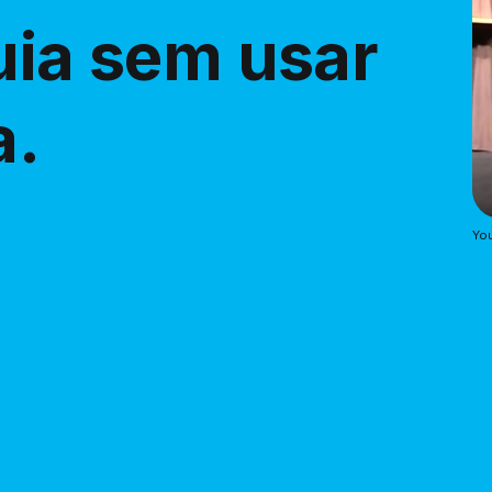
uia sem usar
a.
Yo