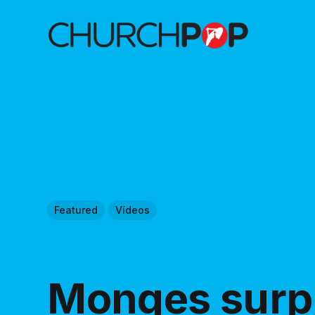
Featured
Vídeos
Monges surp